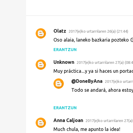
Olatz
2017(e)ko urtarrilaren 26(a) (21:44)
I
Oso alaia, laneko bazkaria pozteko 
r
ERANTZUN
u
z
Unknown
2017(e)ko urtarrilaren 27(a) (08:4
k
Muy práctica....y ya si haces un portac
i
@DoneByAna
2017(e)ko urtarri
n
Todo se andará, ahora estoy
a
k
ERANTZUN
Anna Caljoan
2017(e)ko urtarrilaren 27(a)
Much chula, me apunto la idea!