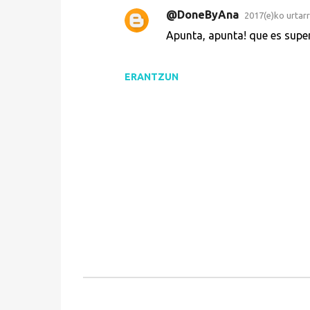
@DoneByAna
2017(e)ko urtarri
Apunta, apunta! que es super 
ERANTZUN
A