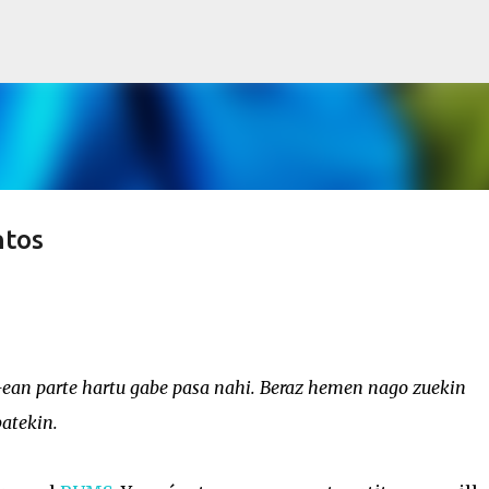
Saltatu eta joan eduki nagusira
ntos
-ean parte hartu gabe pasa nahi. Beraz hemen nago zuekin
batekin.