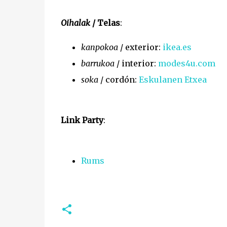
Oihalak
/ Telas
:
kanpokoa
/ exterior:
ikea.es
barrukoa
/ interior:
modes4u.com
soka
/ cordón:
Eskulanen Etxea
Link Party
:
Rums