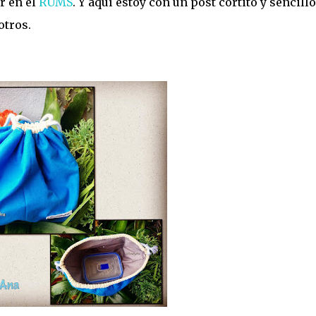
r en el
RUMS
. Y aquí estoy con un post cortito y sencillo
otros.