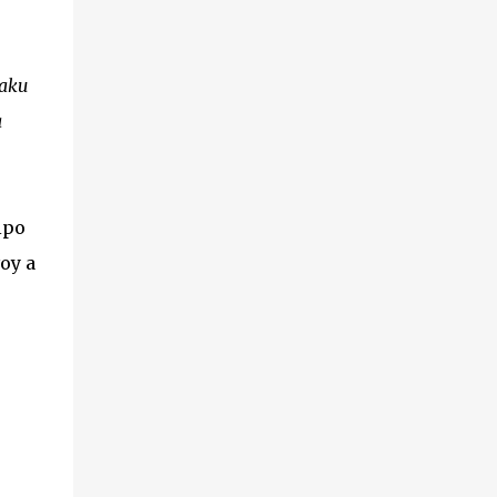
Zaku
a
ipo
voy a