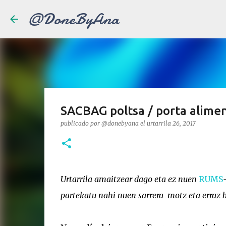
@DoneByAna
SACBAG poltsa / porta alime
publicado por
@donebyana
el
urtarrila 26, 2017
Urtarrila amaitzear dago eta ez nuen
RUMS
partekatu nahi nuen sarrera motz eta erraz 