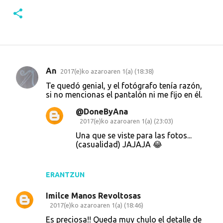
An
2017(e)ko azaroaren 1(a) (18:38)
I
Te quedó genial, y el fotógrafo tenía razón,
r
si no mencionas el pantalón ni me fijo en él.
u
@DoneByAna
z
2017(e)ko azaroaren 1(a) (23:03)
k
Una que se viste para las fotos...
(casualidad) JAJAJA 😂
i
n
a
ERANTZUN
k
Imilce Manos Revoltosas
2017(e)ko azaroaren 1(a) (18:46)
Es preciosa!! Queda muy chulo el detalle de