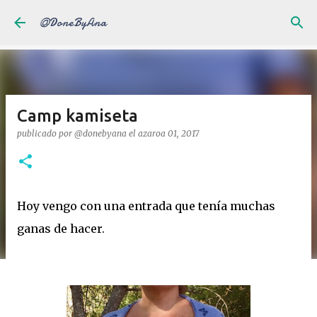
Saltatu eta joan eduki nagusira
@DoneByAna
Camp kamiseta
publicado por
@donebyana
el
azaroa 01, 2017
Hoy vengo con una entrada que tenía muchas
ganas de hacer.