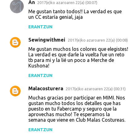
An
2017(e)ko azaroaren 22(a) (00:07)
I
Me gustan tanto todos!! La verdad es que
r
un CC estaría genial, jaja
u
ERANTZUN
z
Sewingwithmei
k
2017(e)ko azaroaren 22(a) (00:08)
i
Me gustan muchos los colores que elegistes!
La verdad es que darle la vuelta fue un reto
n
tb para mi y la lié un poco a Merche de
Kushona!
a
k
ERANTZUN
Malacosturera
2017(e)ko azaroaren 22(a) (00:31)
Muchas gracias por participar en MIMI. Nos
gustan mucho todos los detalles que has
puesto en tu Fabercamp y seguro que la
aprovechas mucho! Te esperamos la
semana que viene en Club Malas Costureas.
ERANTZUN