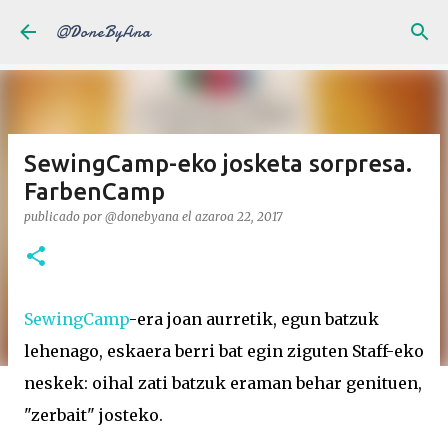
Saltatu eta joan eduki nagusira
@DoneByAna
SewingCamp-eko josketa sorpresa.
FarbenCamp
publicado por
@donebyana
el
azaroa 22, 2017
SewingCamp
-era joan aurretik, egun batzuk
lehenago, eskaera berri bat egin ziguten Staff-eko
neskek: oihal zati batzuk eraman behar genituen,
"zerbait" josteko.