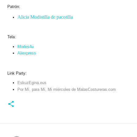
Patrón:
Alicia Modistilla de pacotilla
Tela:
Modes4u
Aliexpress
Link Party:
EskuzEgina.eus
Por Mí, para Mí, Mi miércoles de MalasCostureras.com