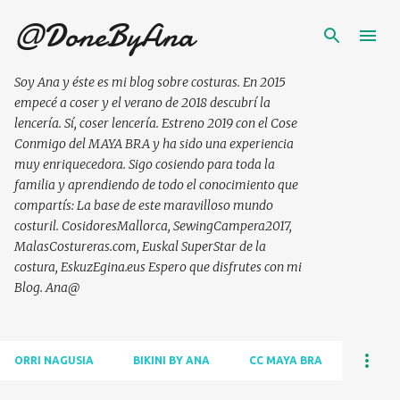
@DoneByAna
Saltatu eta joan eduki nagusira
Soy Ana y éste es mi blog sobre costuras. En 2015
empecé a coser y el verano de 2018 descubrí la
lencería. Sí, coser lencería. Estreno 2019 con el Cose
Conmigo del MAYA BRA y ha sido una experiencia
muy enriquecedora. Sigo cosiendo para toda la
familia y aprendiendo de todo el conocimiento que
compartís: La base de este maravilloso mundo
costuril. CosidoresMallorca, SewingCampera2017,
MalasCostureras.com, Euskal SuperStar de la
costura, EskuzEgina.eus Espero que disfrutes con mi
Blog. Ana@
ORRI NAGUSIA
BIKINI BY ANA
CC MAYA BRA