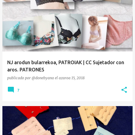
NJ arodun bularrekoa, PATROIAK | CC Sujetador con
aros. PATRONES
publicado por
@donebyana
el
azaroa 15, 2018
7